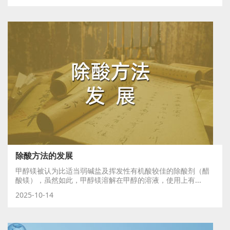
除酸方法的发展
甲醇镁被认为比适当弱碱盐及挥发性有机酸较佳的除酸剂（醋
酸镁），虽然如此，甲醇镁溶解在甲醇的溶液，使用上有...
2025-10-14