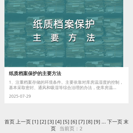
纸质档案保护的主要方法
1、注重档案存储的环境条件。主要依靠对库房温湿度的控制，
基本采取密封、通风和吸湿等综合治理的办法，使库房温...
2025-07-29
首页
上一页
[1]
[2]
[3]
[4]
[5]
[6]
[7]
[8]
[9]
...
下一页
末
页
当前页：2