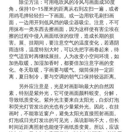
除尘方法：可用电吹风的冷风与画面成30度
角，保持10~15厘米的距离从右到左扫一遍，或者
用鸡毛掸轻轻扫一下画面。或一边用软毛刷扫画
面，一边用开到低风挡的吸尘器吸尘。注意，不可
用抹布一类东西去擦画面，因为这样使有害尘埃在
擦的过程中侵入画面纸张的纹理，造成长期的损
害。展、挂期间，要注意空气的温度变化，若遇阴
雨连绵，温度特别大时，可以先把字画卷起来，待
空气适宜时再继续展挂。人为改变小空间环境，如
加热取暖，加湿加香时，都要倍加注意字画的变
化。冬天取暖，字画要与暖气、烟筒保持一定距
离，夏日制冷，要与空调的朝气口保持较远距离。
另外应注意是，光是对画影响最大的自然因
素，特别是紫外光，它可使画面颜料蜕变、分解，
导致纸质变化。紫外光主要来自太阳光，白炽灯泡
和荧光灯管发出的光也有少量紫外光。因此，在挂
画时，不能靠近窗户，避免太阳光直接照射画面。
灯泡或日光灯发出的可见光，虽说影响不大，但长
时间近距离照射也能使字画纸质变黄。所以，应该