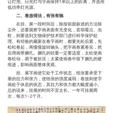
让灯泡、日光灯与字画保持1米以上的距离，并选用
低功率灯光源。
二、卷放得法，有张有驰
在挂、展一段时间后，除按前面叙述的方法除
尘外，还要观察字画表面有无变化，若胡霉点、虫
蛀，则要送到文物保护技术部门进行科学保护处
理。有经验的藏家在卷字画时，都要先松后紧，先
松松卷起，再慢慢旋转轴头，把字画卷紧卷实，然
后用画带捆扎。捆扎的轻重一定要适度，太松使画
卷松动，易于被折压；太紧使画卷中留下捆扎的硬
痕迹，影响画面整体美观。
挂、展字画使它处于工作状态，纸张要承受下
垂的拉力和张力，使纸张的强度减弱；卷放则使字
画处于休息的状态，其拉力和张力都大幅度减小。
总的说来，挂展的时间不宜太长。一年可挂展两
次，每次1~2个月。