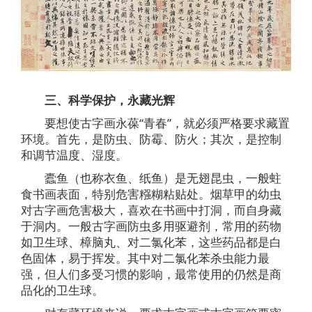
三、科学保护，永藏光辉
要想使古字画永葆“青春”，就必须严格要求藏置
环境。首先，是防虫、防霉、防火；其次，是控制
和调节温度、湿度。
蠹鱼（也称衣鱼、纸鱼）是无翅昆虫，一般蛀
食书画表面，特别危害糨糊粘贴处。烟草甲的幼虫
对古字画危害极大，喜欢在书画中打洞，而自身藏
于洞内。一般古字画防虫多用驱避剂，常用的药物
如卫生球、樟脑丸、对二氯化苯，这些药品都是白
色固体，易于挥发。其中对二氯化苯杀虫能力最
强，但人们多受习惯的影响，最常使用的仍然是商
品化的卫生球。