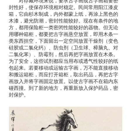
对存藏环境来说，要求古字画或古字画箱要密
封性好，使保存环境相对稳定。民间常用阳江漆皮
箱，它由杉木制成，内外都蒙上纸，再涂上黑色的
木漆，避光防潮，密封性能较好。现在有条件的地
方，都用保险柜一类密闭性能较好的器物。但无论
用哪种箱柜，都要把古字画悬空放置，即用木条一
类东西担空，下面留出一定空间放置干燥剂（变色
硅胶或二氯化钙）、防虫剂（卫生球、樟脑丸、对
二氯化苯）、防霉剂，然后再把字画放置在木条。
为了安全，这些试剂都应当用布或透气性较好的纸
包起来。若要移动或运输古字画，万不能直接移动
和搬运箱柜，而应打开箱柜，取出药品，再把古字
画放入并将字画固定放置。以使古字画不在箱内东
碰西撞。到了新的地方，再重新放入保护药品，密
封保护。