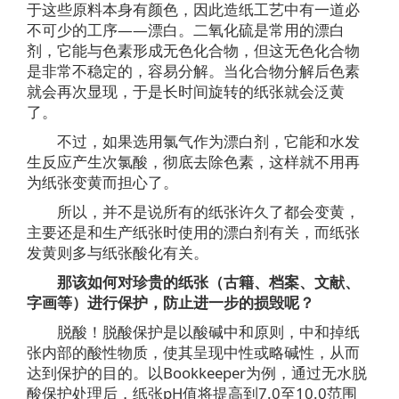
于这些原料本身有颜色，因此造纸工艺中有一道必
不可少的工序——漂白。二氧化硫是常用的漂白
剂，它能与色素形成无色化合物，但这无色化合物
是非常不稳定的，容易分解。当化合物分解后色素
就会再次显现，于是长时间旋转的纸张就会泛黄
了。
不过，如果选用氯气作为漂白剂，它能和水发
生反应产生次氯酸，彻底去除色素，这样就不用再
为纸张变黄而担心了。
所以，并不是说所有的纸张许久了都会变黄，
主要还是和生产纸张时使用的漂白剂有关，而纸张
发黄则多与纸张酸化有关。
那该如何对珍贵的纸张（古籍、档案、文献、
字画等）进行保护，防止进一步的损毁呢？
脱酸！脱酸保护是以酸碱中和原则，中和掉纸
张内部的酸性物质，使其呈现中性或略碱性，从而
达到保护的目的。以Bookkeeper为例，通过无水脱
酸保护处理后，纸张pH值将提高到7.0至10.0范围