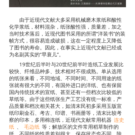
由于近现代文献大多采用机械磨木浆纸和酸性
化学浆纸，材料混杂，纸张酸性强，质量差，加之
当时技术落后，近现代图书采用的所谓“洋装书”的装
帧方式，很容易造成破损，这在一定程度上又降低
了图书的寿命。因此，在事实上近现代文献已经成
为名副其实的“早衰儿”。
19世纪后半叶与20世纪前半叶造纸工业发展比
较快、纤维品种多、技术相对不很成熟。单从选用
的纸张来看，不同地域、不同时间、不同用途的纸
张就有很大的不同，有国外进口的洋纸、也有保留
国内传统技术的宣纸、甚至还有一些档次比较低的
草纸等。由于这些纸张生产工艺没有统一标准，产
品质量和档次相关甚大，如清末民初多采用玉版宣
纸印刷金石、考古、印谱、书画册等，清末比较考
察的印本，多用棉连纸，近现代文献常用机器
连史
纸
、
毛边纸
等；解放区的文件常用稻草制作的
纸，不同纸的性质差别很大，保存状态也不同。除