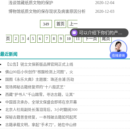
浅谈馆藏纸质文物的保护
2020-12-04
博物馆纸质文物的保存现状及病害原因分析
2020-12-03
首页
上一
349
可以介绍下你们的产品么？
页
2
3
4
5
6
7
8
9
10
11
下一页
尾页
最近新闻
【公告】锐立文保新版品牌官网正式上线
佛山90后小伙创作“核酸检测上河图”，火
国图《永乐大典》主题展：珠还合浦 历劫
现场揭秘古籍修复师的“十八般武艺”
西藏“护书人”千山踏雪，寻访古籍，让其“
中国首次承办，全球文保盛会即将在京开幕
北京人社局副处长落泪背后，3小时翻阅300
探秘古籍普查修复，一本残破古籍如何起死
古籍承载文明，拿起”手术刀“，她在中山修