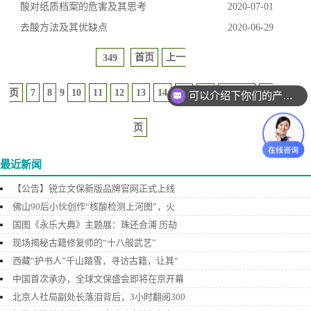
酸对纸质档案的危害及其思考
2020-07-01
去酸方法及其优缺点
2020-06-29
首页
上一
349
页
7
8
9
10
11
12
13
14
15
16
下一页
尾
可以介绍下你们的产品么？
页
最近新闻
【公告】锐立文保新版品牌官网正式上线
佛山90后小伙创作“核酸检测上河图”，火
国图《永乐大典》主题展：珠还合浦 历劫
现场揭秘古籍修复师的“十八般武艺”
西藏“护书人”千山踏雪，寻访古籍，让其“
中国首次承办，全球文保盛会即将在京开幕
北京人社局副处长落泪背后，3小时翻阅300