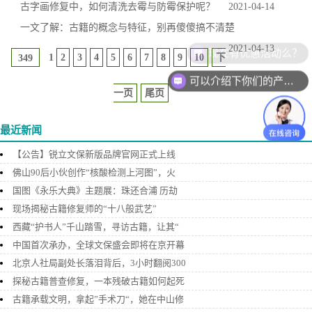
古字画修复中，如何清洗去霉与防霉保护呢？
2021-04-14
一文了解：古籍的概念与特征，别再傻傻搞不清楚
2021-04-13
现在有优惠活动么？
1
2
3
4
5
6
7
8
9
10
下
349
可以介绍下你们的产品么？
一页
尾页
最近新闻
【公告】锐立文保新版品牌官网正式上线
佛山90后小伙创作“核酸检测上河图”，火
国图《永乐大典》主题展：珠还合浦 历劫
现场揭秘古籍修复师的“十八般武艺”
西藏“护书人”千山踏雪，寻访古籍，让其“
中国首次承办，全球文保盛会即将在京开幕
北京人社局副处长落泪背后，3小时翻阅300
探秘古籍普查修复，一本残破古籍如何起死
古籍承载文明，拿起”手术刀“，她在中山修