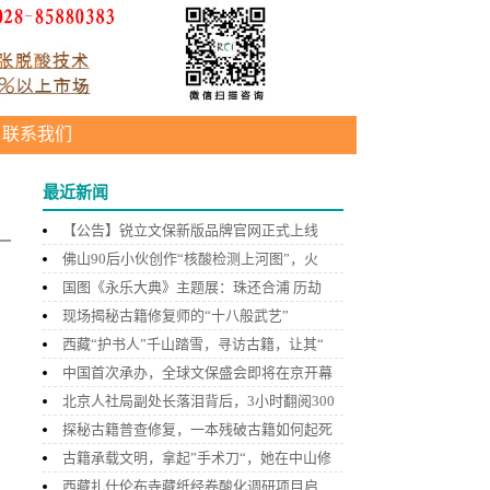
联系我们
最近新闻
【公告】锐立文保新版品牌官网正式上线
佛山90后小伙创作“核酸检测上河图”，火
国图《永乐大典》主题展：珠还合浦 历劫
现场揭秘古籍修复师的“十八般武艺”
西藏“护书人”千山踏雪，寻访古籍，让其“
中国首次承办，全球文保盛会即将在京开幕
北京人社局副处长落泪背后，3小时翻阅300
探秘古籍普查修复，一本残破古籍如何起死
古籍承载文明，拿起”手术刀“，她在中山修
西藏扎什伦布寺藏纸经卷酸化调研项目启