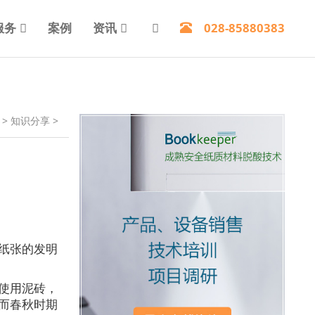
服务
案例
资讯
028-85880383
>
知识分享
>
纸张的发明
使用泥砖，
而春秋时期