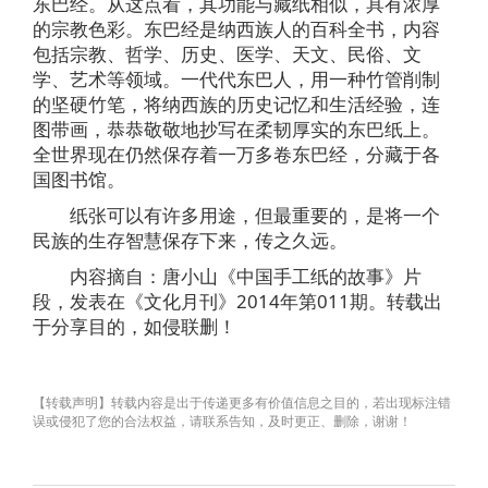
东巴经。从这点看，其功能与藏纸相似，具有浓厚
的宗教色彩。东巴经是纳西族人的百科全书，内容
包括宗教、哲学、历史、医学、天文、民俗、文
学、艺术等领域。一代代东巴人，用一种竹管削制
的坚硬竹笔，将纳西族的历史记忆和生活经验，连
图带画，恭恭敬敬地抄写在柔韧厚实的东巴纸上。
全世界现在仍然保存着一万多卷东巴经，分藏于各
国图书馆。
纸张可以有许多用途，但最重要的，是将一个
民族的生存智慧保存下来，传之久远。
内容摘自：唐小山《中国手工纸的故事》片
段，发表在《文化月刊》2014年第011期。转载出
于分享目的，如侵联删！
【转载声明】转载内容是出于传递更多有价值信息之目的，若出现标注错
误或侵犯了您的合法权益，请联系告知，及时更正、删除，谢谢！