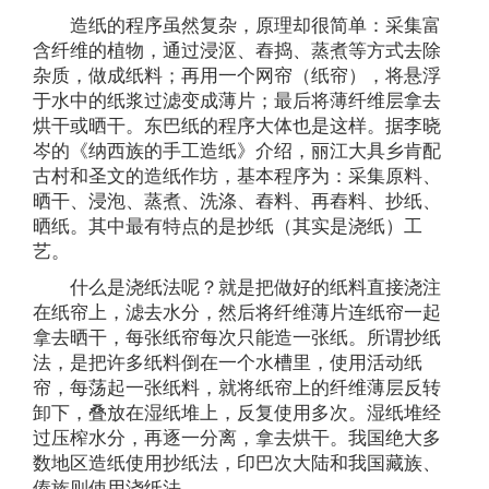
造纸的程序虽然复杂，原理却很简单：采集富
含纤维的植物，通过浸沤、舂捣、蒸煮等方式去除
杂质，做成纸料；再用一个网帘（纸帘），将悬浮
于水中的纸浆过滤变成薄片；最后将薄纤维层拿去
烘干或晒干。东巴纸的程序大体也是这样。据李晓
岑的《纳西族的手工造纸》介绍，丽江大具乡肯配
古村和圣文的造纸作坊，基本程序为：采集原料、
晒干、浸泡、蒸煮、洗涤、舂料、再舂料、抄纸、
晒纸。其中最有特点的是抄纸（其实是浇纸）工
艺。
什么是浇纸法呢？就是把做好的纸料直接浇注
在纸帘上，滤去水分，然后将纤维薄片连纸帘一起
拿去晒干，每张纸帘每次只能造一张纸。所谓抄纸
法，是把许多纸料倒在一个水槽里，使用活动纸
帘，每荡起一张纸料，就将纸帘上的纤维薄层反转
卸下，叠放在湿纸堆上，反复使用多次。湿纸堆经
过压榨水分，再逐一分离，拿去烘干。我国绝大多
数地区造纸使用抄纸法，印巴次大陆和我国藏族、
傣族则使用浇纸法。