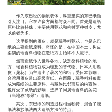
作为东巴经的物质载体，厚重坚实的东巴纸颇
引人注目。它在许多方面都与众不同。首先是造纸
原料比较特殊，主要使用荛花和构树两种树皮，尤
以前者为多。
这里提到的雁皮，就是瑞香料荛花，也是东巴
纸的主要造纸原料。奇怪的是，在中国本土，树皮
柔韧的瑞香料植物在造纸方面始终不大流行。
然而造纸传入世界各地，缺乏桑科植物的地
方，瑞香料植物就成为理想的替代物。日本人用雁
皮（荛花）为主造出了著名的和纸；受日本影响，
台湾用雁皮造出高级宣纸。在西藏，瑞香料科狼毒
成为藏纸的主要原料。与藏族比邻而居的纳西族，
也许受了藏纸的影响，选择了同属瑞香料的荛花
（当地称“弯呆”）造纸。
其次，东巴纸的制造过程相当独特，混合了浇
纸法和抄纸法两大造纸方法的特点。