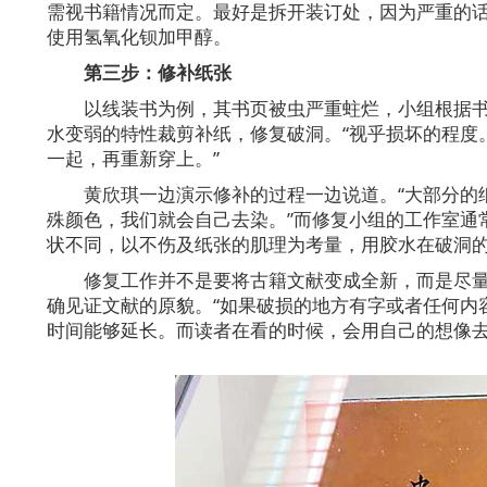
需视书籍情况而定。最好是拆开装订处，因为严重的
使用氢氧化钡加甲醇。
第三步：修补纸张
以线装书为例，其书页被虫严重蛀烂，小组根据
水变弱的特性裁剪补纸，修复破洞。“视乎损坏的程度
一起，再重新穿上。”
黄欣琪一边演示修补的过程一边说道。“大部分的
殊颜色，我们就会自己去染。”而修复小组的工作室通
状不同，以不伤及纸张的肌理为考量，用胶水在破洞
修复工作并不是要将古籍文献变成全新，而是尽
确见证文献的原貌。“如果破损的地方有字或者任何内
时间能够延长。而读者在看的时候，会用自己的想像去