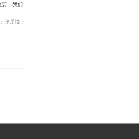
重要，我们
辑：张岳悦；