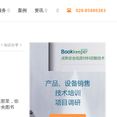
服务
案例
资讯
028-85880383
>
知识分享
>
在那里，你
中央图书