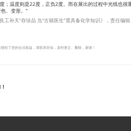
5度；温度则是22度，正负2度。而在展出的过程中光线也很
色、变形。”
良工补天”存珍品 当“古籍医生”需具备化学知识》，责任编
或侵犯了您的合法权益，请联系告知，及时更正、删除，谢谢！
防！