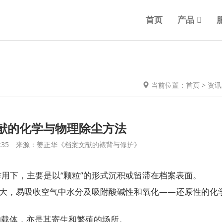
首页
产品
当前位置：
首页
>
资讯
献的化学与物理除尘方法
16:46:35 来源：姜正华《档案文献的裱背与修护》
用下，主要是以“颗粒”的形式沉积或留滞在档案表面。
较大，易吸收空气中水分及吸附酸碱性和氧化——还原性的化
。
的载体，亦是其寄生和繁殖的场所。