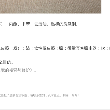
醇）、丙酮、甲苯、去渍油、温和的洗涤剂。
橡皮擦（粉）；沾：软性橡皮擦；吸：微量真空吸尘器；吹：
之目的。
文献的裱背与修护》。
或侵犯了您的合法权益，请联系告知，及时更正、删除，谢谢！