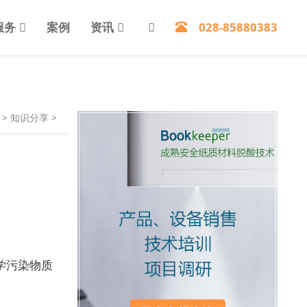
服务
案例
资讯
028-85880383
>
知识分享
>
学污染物质