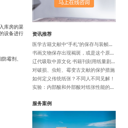
入库房的渠
的设备进行
资讯推荐
医学古籍文献中“手札”的保存与装帧形式
书画文物保存出现褐斑，或是这个原因！
相防霉剂、
辽代吸取中原文化 书籍刊刻用纸量剧增
对破损、虫蛀、霉变古文献的保护措施
如何定义传统纸张？不同人不同见解！
实验：内部酸和外部酸对纸张性能的影响
服务案例
Previous
Next