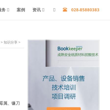
服务
案例
资讯
028-85880383
>
知识分享
>
霉属、镰刀