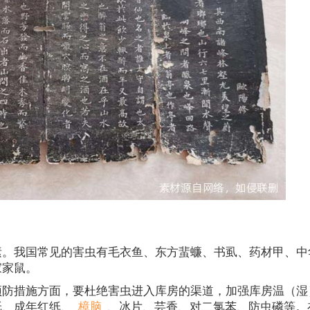
素。我国常见的害虫有毛衣鱼、东方蜚蠊、书虱、药材甲、中
家家鼠。
预防措施方面，要杜绝害虫进入库房的渠道，加强库房温（湿
纸、成年红纸、
樟脑
、冰片、芸香、对二氯苯、防虫磷等。