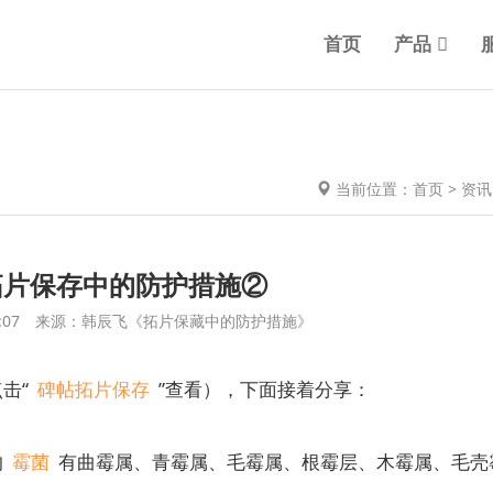
首页
产品
当前位置：
首页
>
资讯
拓片保存中的防护措施②
09:14:07 来源：韩辰飞《拓片保藏中的防护措施》
击“
碑帖拓片保存
”查看），下面接着分享：
的
霉菌
有曲霉属、青霉属、毛霉属、根霉层、木霉属、毛壳