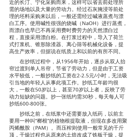
近的长汀、宁化采购而来，这样可以省去前处理所
需的场地以及大量的劳动力。经过石灰腌浸等前处
理的坯料采购来以后，一般还需经过碱液蒸煮与漂
白工序。使用碱性很强的烧碱（NaOH）进行蒸煮，
而漂白也早已不再采用费时费劳力的天然漂白过
程，直接采用漂白粉。在打浆过程中，导入了荷兰
式打浆机、锥形除渣器、离心筛等机械化设备，提
高生产效率，但据说在纸质上和以前的有所不同。
在抄纸过程中，从1956年开始，逐步从双人抬
帘过渡到单人吊帘，节省了劳动力，但是由于工资
水平较低，一般抄纸的工资在2-2.5元/小时，无法吸
引当地的年轻人从事此项工作。抄纸工年龄均很
大，一般在50岁以上，甚至70岁以上者，反映了劳
动力短缺的问题。抄一张纸约需30秒，每天每人可
抄纸600-800张。
抄纸之前，在纸浆中还需要放入纸药，以前主
要用一种叫“榔根”的植物根提取液，但现在多改用聚
丙烯酰胺（PAM）。而压榨则使用一般常见的千斤
顶，干燥过程也从原来的土焙改成了铁板干燥，提