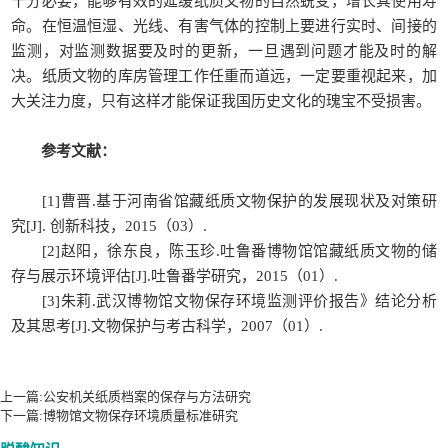
十分必要，能够有效的延缓纸质文物的自然蜕变，增长其使用寿
命。在恒温恒湿、光线、有害气体的控制上要进行实时、间接的
监测，对监测数据要及时的更新，一旦遇到问题才能及时的解
决。纸质文物的库房管理工作任重而道远，一定要重视起来，加
大关注力度，只有这样才能保证我国历史文化的瑰宝不受损害。
参考文献：
[1]曹晋.基于河南省馆藏纸质文物保护的发展现状及对策研
究[J]. 创新科技，2015（03）.
[2]赵阳，徐东良，陈玉珍.吐鲁番博物馆馆藏纸质文物的储
存与展示环境评估[J].吐鲁番学研究，2015（01）.
[3]朱莉.武汉博物馆文物保存环境监测评价报告》结论分析
及其思考[J].文物保护与考古科学，2007（01）.
以上就是【
】 http://www.rcicn.com/zhishi/f321相关内容，由锐立文保负责整理
发布，如需转载，请带上本站链接。
上一篇:
公安机关纸质档案的保存与方法研究
下一篇:
博物馆文物保存环境质量标准研究