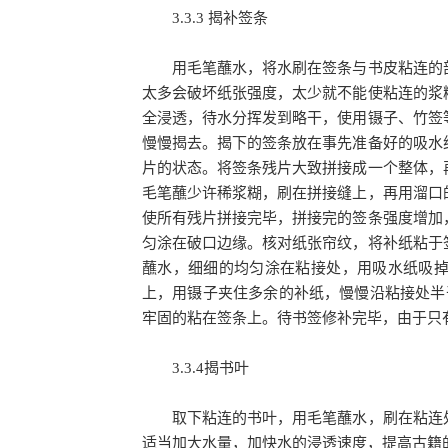
3.3.3 揭补签条
用毛笔蘸水，将水刷在签条与书皮粘连的部
太多会破坏纸张强度，太少就不能使粘连的浆
全浸透，待水分挥发到略干，使用镊子、竹签
慢慢揭去。揭下的签条放在事先准备好的吸水
片的状态。将签条残片大致拼接成一个整体，
毛笔蘸少许稀浆糊，刷在拼接缝上，再用溜口
使所有残片拼接完毕，拼接完的签条强度增加
匀涂在破口边缘。核对纸张帘纹，将补纸粘于
蘸水，细细的均匀涂在粘接处，用吸水纸吸
上，用镊子夹住多余的补纸，慢慢沿粘接处半
牢固的粘在签条上。待书签修补完毕，由于只
3.3.4揭书叶
取下粘连的书叶，用毛笔蘸水，刷在粘连处
适当加大水量，加快水的浸透速度，提高古籍