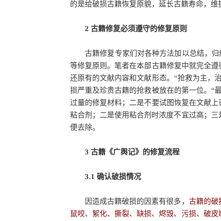
的是给破损古籍恢复原貌，延长古籍寿命，维
2 古籍修复必须遵守的修复原则
古籍修复专家们对各种方法加以总结，归纳出“
等修复原则。笔者在本部古籍修复中就完全遵
还原有的文献内容和文献形态。“抢救为主，
损严重及珍贵古籍的抢救被放在的第一位。“
过量的修复材料；二是不要试图恢复在文献上
粘合剂；二是使用粘合剂时浓度不宜过高；三
便去除。
3 古籍《广舆记》的修复流程
3.1 确认破损情况
因造成古籍破损的因素有很多，
古籍的破
鼠咬、絮化、撕裂、缺损、烬毁、污损、破皮