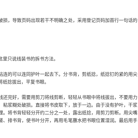
损，导致页码出现若干不明确之处，采用登记页码加首行一句话的
里只说线装书的拆书方法。
连的可以连同护叶一起去下。分书背，剪纸捻，纸捻钉的紧的用尖
将纸捻拔出，平复书眼。
还完好，需要用剪刀将线剪断，轻轻从书眼中将线拔出，不要用力
，粘浆糊处破损。直接将书皮取下，放于一边。由于没有护叶，干浆
理。将书背轻轻分开约二分之一处，露出纸捻，用剪刀剪断。用尖嘴
搓、排书背，使书叶分开，再用毛笔蘸水把书眼位置湿润。最后用手