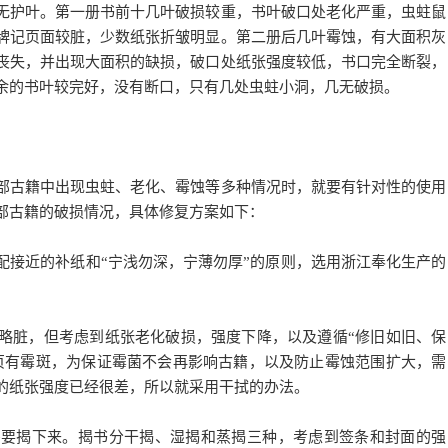
护叶。第一册书前十几叶破损较重，书叶破口处老化严重，虫蛀鼠
牌记页面较脏，少数纸张折皱明显。第二册后几叶霉蚀，有大面积灰
丧失，并出现大面积的缺损，破口处纸张强度较低，书口完全断裂，
余的书叶较完好，没有断口，只有几处虫蛀小洞，几无破损。
古籍中出现虫蛀、老化、霉蚀等多种情况时，就要有针对性的使用
部古籍的破损情况，具体修复方案如下：
接近的补纸和“宁浅勿深，宁薄勿厚”的原则，选用浙江奉化生产的
脏，但考虑到纸张老化破损，强度下降，以及遵循“修旧如旧、保
页有霉斑，为保证霉菌不会再影响古籍，以及防止霉蚀范围扩大，需
的纸张强度已经很差，所以就采用干拭的办法。
揭下来。揭书分干揭、湿揭和蒸揭三种，考虑到签条和封面的强