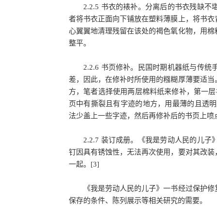
2.2.5 书衣的裱补。分离后的书衣残缺
者将书衣正面向下铺放在塑料薄膜上，将书衣
心翼翼地清理残留在该处的褐色氧化物，用棉
整平。
2.2.6 书页修补。民国时期机器纸与传
差，因此，在修补时所使用的糨糊厚薄要适当
方，笔者选择使用两层棉料纸来修补，第一层
页中有撕裂且有字迹的地方，用最薄的且透明度好的
法少盖上一些字迹，然后再修补后的书页上喷
2.2.7 装订成册。《我是劳动人民的儿
钉因具有锈蚀性，无法再次使用，要对其改装
一起。[3]
《我是劳动人民的儿子》一书经过保护修复
保存的条件、陈列展示等相关研究的需要。