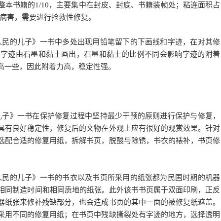
书籍的1/10，主要集中在封皮、封底、书籍装帧处；粘连面积占
等病害，需要进行抢救性修复。
动人民的儿子》一书中多处出现用铅笔留下的下画线和字迹，在对其修
笔字迹由石墨和黏土画出，石墨和黏土的比例不同会影响字迹的附着
高一些，因此附着力高，稳定性强。
的儿子》一书在保护修复过程中坚持最少干预的原则进行保护与修复，
具有良好稳定性，修复后的文物在外观上应有很好的观赏效果。针对
选配合适的修复用纸，拆解书页，脱酸与除锈，书衣的裱补，书页修
动人民的儿子》一书的书衣以及书页所采用的纸张都为民国时期的机器
到相同制造时间和相同质地的纸张。此外该书书页属于双面印刷，正反
器纸张来修补残缺部分，也会造成书页的其中一面的被修复纸遮盖。
采用不同的修复用纸；在书页中残缺撕裂处有字迹的地方，选择透明