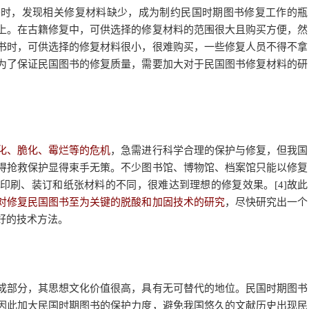
，发现相关修复材料缺少，成为制约民国时期图书修复工作的瓶
上。在古籍修复中，可供选择的修复材料的范围很大且购买方便，然
书时，可供选择的修复材料很小，很难购买，一些修复人员不得不拿
为了保证民国图书的修复质量，需要加大对于民国图书修复材料的研
化、脆化、霉烂等的危机
，急需进行科学合理的保护与修复，但我国
得抢救保护显得束手无策。不少图书馆、博物馆、档案馆只能以修复
印刷、装订和纸张材料的不同，很难达到理想的修复效果。[4]故此
对修复民国图书至为关键的脱酸和加固技术的研究
，尽快研究出一个
好的技术方法。
部分，其思想文化价值很高，具有无可替代的地位。民国时期图书
因此加大民国时期图书的保护力度，避免我国悠久的文献历史出现民