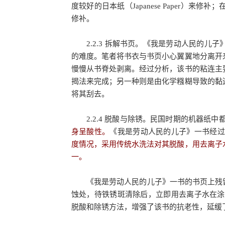
度较好的日本纸（Japanese Paper）
修补。
2.2.3 拆解书页。《我是劳动人民的儿
的难度。笔者将书衣与书页小心翼翼地分离开
慢慢从书脊处剥离。经过分析，该书的粘连主
揭法来完成；另一种则是由化学糨糊导致的黏
将其刮去。
2.2.4 脱酸与除锈。民国时期的机器纸中
身呈酸性。
《我是劳动人民的儿子》一书经过精
度情况，采用传统水洗法对其脱酸，用去离子
一。
《我是劳动人民的儿子》一书的书页上残留
蚀处，待铁锈斑清除后，立即用去离子水在涂
脱酸和除锈方法，增强了该书的抗老性，延缓