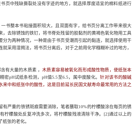
来修补；在书页中残缺撕裂处没有字迹的地方，就选择厚度适宜的棉料纸进行
子》一书整本书粘接面积较大，且双面有字，给书页分离工作带来很大
来，去除锈蚀的铁钉，将书脊处残留的胶黏剂的黄褐色氧化物用工具
要分为两种情况，一种是由于书页受潮而引起的黏连，就选择使用干
连就采用湿揭法，将书页分离后，对于之前用化学糨糊补过的地方，
都含有大量的木质素 ，
木质素容易被氧化而形成酸性物质，使纸张本
密pH试纸条检测，pH值5.5至6.5，属中度酸化。
针对该书的酸碱
水来中和纸张中的酸性，这是目前延长民国文献寿命最常用的方法之
有严重的铁锈斑痕需要消除，笔者蘸取10%的柠檬酸涂在每页的锈
有柠檬酸处反复冲洗多次，将柠檬酸残液清除干净。[2]通过以上的
了纸张的老化。