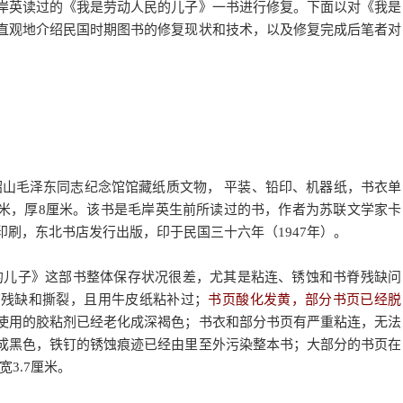
岸英读过的《我是劳动人民的儿子》一书进行修复。下面以对《我是
直观地介绍民国时期图书的修复现状和技术，以及修复完成后笔者对
韶山毛泽东同志纪念馆馆藏纸质文物， 平装、铅印、机器纸，书衣单
2厘米，厚8厘米。该书是毛岸英生前所读过的书，作者为苏联文学家卡
刷，东北书店发行出版，印于民国三十六年（1947年）。
民的儿子》这部书整体保存状况很差，尤其是粘连、锈蚀和书脊残缺问
有残缺和撕裂，且用牛皮纸粘补过；
书页酸化发黄，部分书页已经脱
使用的胶粘剂已经老化成深褐色；书衣和部分书页有严重粘连，无法
成黑色，铁钉的锈蚀痕迹已经由里至外污染整本书；大部分的书页在
3.7厘米。