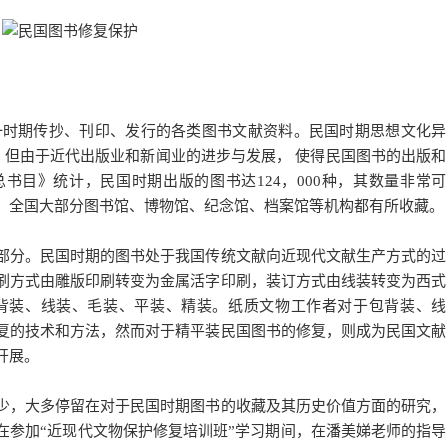
这一时期传抄、刊印、发行的各类图书文献资料。民国时期思想文化异
， 但由于近代出版业和新闻业的进步与发展， 使得民国图书的出版和
书目》统计，民国时期出版的图书达124，000种，其数量非常可
，全国大部分图书馆、博物馆、纪念馆、档案馆等机构都有所收藏。
分。民国时期的图书处于我国传统文献向近现代文献生产方式的过
刷方式由雕版印刷转变为金属活字印刷，装订方式由线装转变为西式
包背装、线装、毛装、平装、精装。纸质文物工作者对于包背装、线
复的技术和方法，然而对于精平装民国图书的修复，则成为民国文献
开展。
，大多停留在对于民国时期图书的收藏及其历史价值方面的研究，
在参加“近现代文物保护修复培训班”学习期间，在潘美娣老师的指导