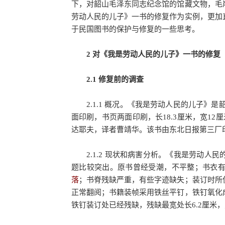
下，对韶山毛泽东同志纪念馆的馆藏文物，毛
劳动人民的儿子》一书的修复作为实例，更加
于民国图书的保护与修复的一些思考。
2 对《我是劳动人民的儿子》一书的修复
2.1 修复前的调查
2.1.1 概况。《我是劳动人民的儿子》是
面印刷，书页两面印刷，长18.3厘米，宽1
达耶夫，译者曹靖华。该书由东北日报第三厂印
2.1.2 现状和病害分析。《我是劳动人
题比较突出。原书曾经受潮，不平整；书衣
落
；书脊残缺严重，有些字迹缺失；装订时所
正常翻阅；书籍装帧采用铁丝平钉，铁钉氧化
铁钉装订处已经残缺，残缺最宽处长6.2厘米，宽