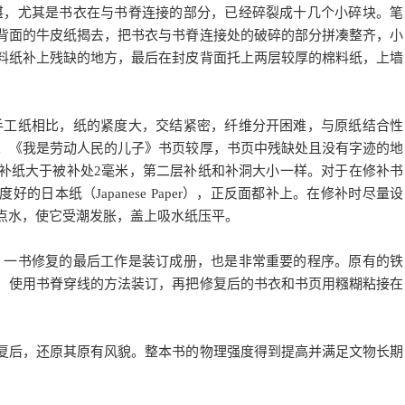
不堪，尤其是书衣在与书脊连接的部分，已经碎裂成十几个小碎块。笔
背面的牛皮纸揭去，把书衣与书脊连接处的破碎的部分拼凑整齐，小
料纸补上残缺的地方，最后在封皮背面托上两层较厚的棉料纸，上墙
统手工纸相比，纸的紧度大，交结紧密，纤维分开困难，与原纸结合性
。《我是劳动人民的儿子》书页较厚，书页中残缺处且没有字迹的地
补纸大于被补处2毫米，第二层补纸和补洞大小一样。对于在修补书
日本纸（Japanese Paper），正反面都补上。在修补时尽量设
点水，使它受潮发胀，盖上吸水纸压平。
子》一书修复的最后工作是装订成册，也是非常重要的程序。原有的铁
，使用书脊穿线的方法装订，再把修复后的书衣和书页用糨糊粘接在
后，还原其原有风貌。整本书的物理强度得到提高并满足文物长期