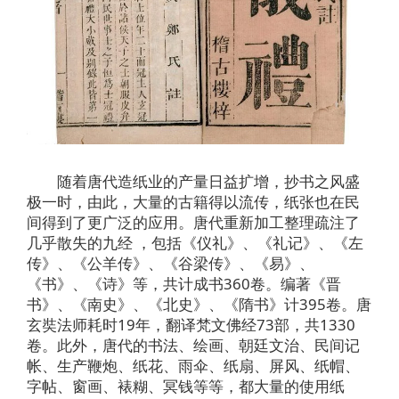
随着唐代造纸业的产量日益扩增，抄书之风盛
极一时，由此，大量的古籍得以流传，纸张也在民
间得到了更广泛的应用。唐代重新加工整理疏注了
几乎散失的九经 ，包括《仪礼》、《礼记》、《左
传》、《公羊传》、《谷梁传》、《易》、
《书》、《诗》等，共计成书360卷。编著《晋
书》、《南史》、《北史》、《隋书》计395卷。唐
玄奘法师耗时19年，翻译梵文佛经73部，共1330
卷。此外，唐代的书法、绘画、朝廷文治、民间记
帐、生产鞭炮、纸花、雨伞、纸扇、屏风、纸帽、
字帖、窗画、裱糊、冥钱等等，都大量的使用纸