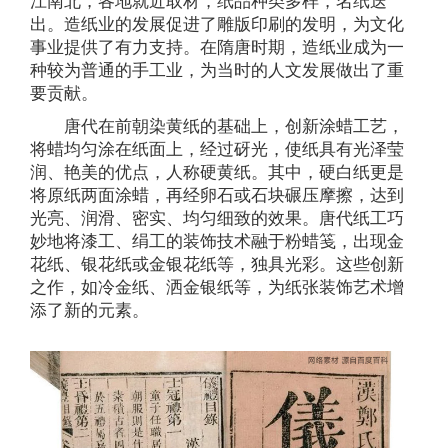
江南北，各地就近取材，纸品种类多样，名纸迭
出。造纸业的发展促进了雕版印刷的发明，为文化
事业提供了有力支持。在隋唐时期，造纸业成为一
种较为普通的手工业，为当时的人文发展做出了重
要贡献。
唐代在前朝染黄纸的基础上，创新涂蜡工艺，
将蜡均匀涂在纸面上，经过砑光，使纸具有光泽莹
润、艳美的优点，人称硬黄纸。其中，硬白纸更是
将原纸两面涂蜡，再经卵石或石块碾压摩擦，达到
光亮、润滑、密实、均匀细致的效果。唐代纸工巧
妙地将漆工、绢工的装饰技术融于粉蜡笺，出现金
花纸、银花纸或金银花纸等，独具光彩。这些创新
之作，如冷金纸、洒金银纸等，为纸张装饰艺术增
添了新的元素。