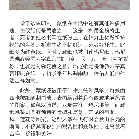
除了钞票印制，藏纸在生活中还有其他许多用
途。色仪纸便是用途之一。这是一种用金粉将生
者、死者的姓名书写在纸张上，在神灯上焚毁祈祷
祝福的名签。祈求生者幸福好运，死者好托生。此
纸多为红色纸。同时，藏纸也被用作玛尼纸，玛尼
是佛教经咒六字真言“唵、嘛、呢、叭、咪、吽”的简
称，也就是阿弥陀佛之意。玛尼纸是将佛教六字真
言印刷在纸上，祈求来年风调雨顺、保佑人们的生
活吉祥如意。
此外，藏纸还被用于制作灯笼和风筝。灯笼由
四张藏纸缝制而成，表面绘制着具有西藏地域风情
的图案，如藏戏脸谱、八瑞吉祥、玛尼堆等。而藏
纸风筝则具有独特的造型和寓意，常见的有龙、
凤、莲花等图案。这些风筝在飞行时会发出响亮的
哨音，不仅具有较强的观赏性和娱乐性，还寓意着
吉祥、祝福和美好。