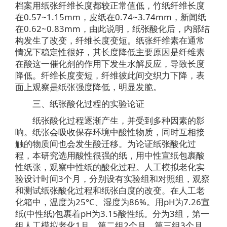
档案用纸张纤维长度都较正常值低，竹纸纤维长度
在0.57~1.15mm，皮纸在0.74~3.74mm，新闻纸
在0.62~0.83mm，由此说明，纸张酸化后，内部结
构发生了改变，纤维长度变短。纸张纤维素在通常
情况下稳定性很好，其长度降低主要原因是纤维素
在酸这一催化剂的作用下发生水解反应，导致长度
降低。纤维长度变短，纤维彼此间交织力下降，表
面上观察是纸张强度降低，明显发脆。
三、纸张酸化过程的实验论证
纸张酸化过程逐渐产生，并受到多种因素的影
响。纸张会吸收保存环境中酸性物质，同时互相接
触的物质间也会发生酸迁移。为论证纸张酸化过
程，本研究选用酸性很强的纸，用中性宣纸包裹酸
性纸张，观察中性纸的酸化过程。人工模拟老化实
验设计时间3个月，分别设有实验组和对照组，观察
和测试纸张酸化过程和纸张白度的改变。在人工老
化箱中，温度为25°C、湿度为86%。用pH为7.26宣
纸(中性纸)包裹着pH为3.15酸性纸。分为3组，第一
组人工模拟老化1月，第二组2个月，第三组3个月，