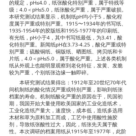
的规定，pH≤4.0，纸张酸化特别严重，属于特残等
级；4.0＜pH≤5.0，纸张酸化严重，属于严重破损。
本研究测试结果显示，机制纸pH均小于5，酸化程
度属于严重或特别严重。1915〜1934年的书写纸、
1935-1954年的胶版纸和1955-1977年的印刷纸、
有光纸，pH小于4，其中书写纸最低，为3.41，酸
化特别严重。新闻纸pH在3.73-4.25，酸化严重或特
别严重；硫酸铜纸、铜版纸、晒图纸、拷贝纸和卡
片纸，4.0＜pH≤5.0，属于酸化严重。上述各类机制
纸从外观上也能明显观察到老化特征，发黄、发脆
较为严重，个别纸张边缘一触即碎。
本研究测试结果得出：1912年至20世纪70年代
间机制纸的酸化情况严重或特别严重，影响到纸张
档案的寿命。机制纸酸化严重的原因在于，民国初
期，我国开始大量使用欧美国家的工业化造纸术，
工业化造纸产量大，速度快，成本低，造纸多选用
木材和草为原料加工而成，工艺中使用酸性施胶
剂，导致纸张酸性过大，因此，纸张先天属于酸
性。本次调研的档案用纸从1915年至1977年，此阶