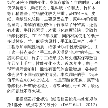
纸的pH有不同的变化。皮纸存放近百年的时间，pH
仍保持近6，麻纸其次，混料纸（竹和皮、竹和木
等）稍差些；竹纸酸化较为严重，pH在4〜5。皮
纸、麻纸酸化较慢，主要原因在于，原料中纤维素
含量高，降解的速度较低；竹纸除了纤维素，还含
有木素、半纤维素等，木素老化速度较快，导致竹
纸酸化较快。在1912年以前，国内档案使用的纸张
多以树皮、竹、麻等为原料，手工加工生产，生产
工程添加弱碱性物质，纸张pH为中性或偏碱性。由
于这一特点决定了手工纸先天满足“长寿”的特点。实
践同样证明，许多手工纸形成的历史档案保存数百
年乃至上千年，性能变化不大。近20年中，由于全
球环境污染加剧，酸性有害气体含量增加，各类纸
张会发生不同程度酸化情况。本次调研的手工纸pH
值平均在4.83-6.29左右，也呈现酸化现象，属于轻
微酸化和严重酸化程度，通常pH值小于6.20，酸化
的问题就不容忽视。
根据档案行业标准《纸质档案抢救与修复规范
第1部分：破损等级的划分》（DA/T 64.1—2017）