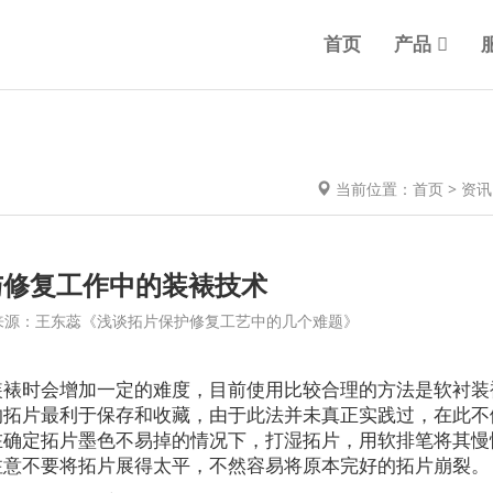
首页
产品
当前位置：
首页
>
资讯
与修复工作中的装裱技术
38:00 来源：王东蕊《浅谈拓片保护修复工艺中的几个难题》
装裱时会增加一定的难度，目前使用比较合理的方法是软衬装
的拓片最利于保存和收藏，由于此法并未真正实践过，在此不
在确定拓片墨色不易掉的情况下，打湿拓片，用软排笔将其慢
注意不要将拓片展得太平，不然容易将原本完好的拓片崩裂。