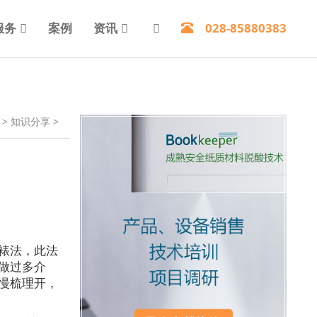
服务
案例
资讯
028-85880383
>
知识分享
>
裱法，此法
做过多介
慢梳理开，