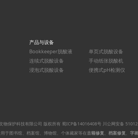
产品与设备
Bookkeeper脱酸液
单页式脱酸设备
连续式脱酸设备
手动纸张脱酸机
浸泡式脱酸设备
便携式pH检测仪
ved 四川锐立文物保护科技有限公司 版权所有
蜀ICP备14016408号
川公网安备 510122
广泛适用于图书馆、档案馆、博物馆、个体藏家等在
古籍修复
、
档案修复
、
字