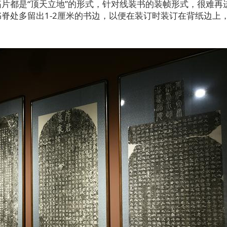
片都是“顶天立地”的形式，针对线装书的装帧形式，很难再
脊处多留出1-2厘米的书边，以便在装订时装订在背纸边上