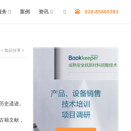
服务
案例
资讯
028-85880383
>
知识分享
>
历史遗迹。
古籍文献，