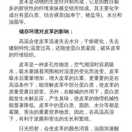
皮革是动物的生皮经拜制而成，它是由数目极
多的胶状性的纤维束纵横交错所组成。其主要化学
成分有蛋白质、结合裸质(如单宁、铬盐等)、水分和
油脂等。
储存环境对皮革的影响：
高温会使皮革迅速失去水分，干燥硬化，失去
辘韧特性;温度过高，还能使蛋白质凝固，破坏皮草
的纤维组织。
皮革是一种多孔性物质，空气潮湿时容易吸
水，吸水量随着周围相对湿度的变化而改变。皮革
吸水后重量增加，增大皮革的比重。更重要的是在
高温条件下，能溶解皮革中部分蛋白质，使皮革的
质量受赓目损害。另外，在酸碱的作用下，蛋白质
能发生水解反应，产生臭味，使皮革的物理机械性
能显著降低。皮革中的蛋白质、脂肪、水分等都是
霉菌、害虫的重要营养物质。因此，在高温高湿
下，有利于派菌和害虫的生长和繁殖。
日光照射，会使皮革的颜色消退，油脂加速酸