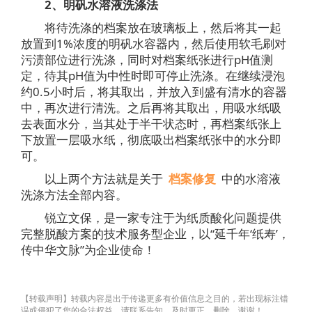
2、明矾水溶液洗涤法
将待洗涤的档案放在玻璃板上，然后将其一起
放置到1%浓度的明矾水容器内，然后使用软毛刷对
污渍部位进行洗涤，同时对档案纸张进行pH值测
定，待其pH值为中性时即可停止洗涤。在继续浸泡
约0.5小时后，将其取出，并放入到盛有清水的容器
中，再次进行清洗。之后再将其取出，用吸水纸吸
去表面水分，当其处于半干状态时，再档案纸张上
下放置一层吸水纸，彻底吸出档案纸张中的水分即
可。
以上两个方法就是关于
档案修复
中的水溶液
洗涤方法全部内容。
锐立文保，是一家专注于为纸质酸化问题提供
完整脱酸方案的技术服务型企业，以“延千年‘纸寿’，
传中华文脉”为企业使命！
【转载声明】转载内容是出于传递更多有价值信息之目的，若出现标注错
误或侵犯了您的合法权益，请联系告知，及时更正、删除，谢谢！