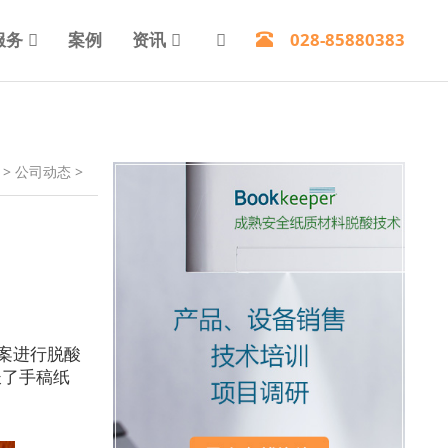
服务
案例
资讯
028-85880383
>
公司动态
>
案进行脱酸
长了手稿纸