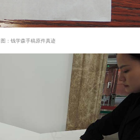
 图：钱学森手稿原件真迹