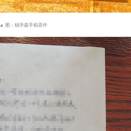
▲ 图：钱学森手稿原件