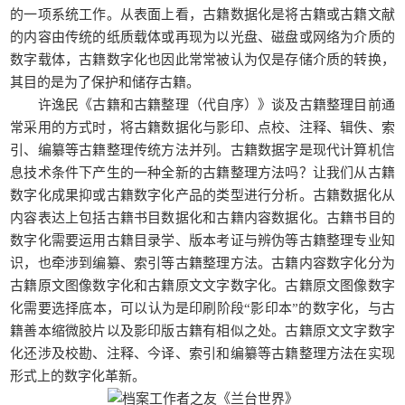
的一项系统工作。从表面上看，古籍数据化是将古籍或古籍文献
的内容由传统的纸质载体或再现为以光盘、磁盘或网络为介质的
数字载体，古籍数字化也因此常常被认为仅是存储介质的转换，
其目的是为了保护和储存古籍。
许逸民《古籍和古籍整理（代自序）》谈及古籍整理目前通
常采用的方式时，将古籍数据化与影印、点校、注释、辑佚、索
引、编纂等古籍整理传统方法并列。古籍数据字是现代计算机信
息技术条件下产生的一种全新的古籍整理方法吗？让我们从古籍
数字化成果抑或古籍数字化产品的类型进行分析。古籍数据化从
内容表达上包括古籍书目数据化和古籍内容数据化。古籍书目的
数字化需要运用古籍目录学、版本考证与辨伪等古籍整理专业知
识，也牵涉到编纂、索引等古籍整理方法。古籍内容数字化分为
古籍原文图像数字化和古籍原文文字数字化。古籍原文图像数字
化需要选择底本，可以认为是印刷阶段“影印本”的数字化，与古
籍善本缩微胶片以及影印版古籍有相似之处。古籍原文文字数字
化还涉及校勘、注释、今译、索引和编纂等古籍整理方法在实现
形式上的数字化革新。