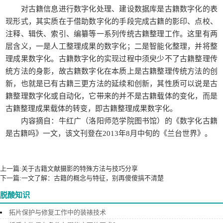
对古籍信息进行数字化处理、建设数据库是古籍数字化的表
现形式，其实质在于借助数字化的手段完成古籍的影印、点校、
注释、辑佚、索引、编纂等一系列传统古籍整理工作。这里有两
层含义，一是人工整理成果的数字化；二是智能化整理，并将整
理成果数字化。古籍数字化的实现过程中须臾少不了古籍整理传
统方法的身影，故古籍数字化在本质上是古籍整理传统方法的创
新，也就是已有古籍三更方法的延续和创新，其性质可以说是古
籍整理数字化或自动化，它带来的并不是古籍载体的变化，而是
古籍整理成果载体的转变，即古籍整理成果数字化。
内容摘自：牛红广（洛阳师范学院图书馆）的《数字化古籍
是古籍吗》一文，该文刊登在2013年8月中旬的《兰台世界》。
以上就是【
】 http://www.rcicn.com/zhishi/f362相关内容，由锐立文保负责整理
发布，如需转载，请带上本站链接。
上一篇:
关于古籍文献摄影的特殊方法与技巧分享
下一篇:
一文了解：古籍的概念与特征，别再傻傻搞不清楚
脱酸知识
拓片保护与修复工作中的装裱技术