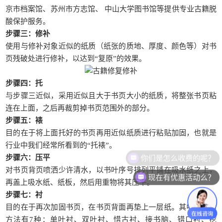
京市档案馆、苏州市方志馆、 中山大学图书馆等提供专业古籍脱
酸保护服务。
步骤三：修补
使用与修补对象近似的纸质（纸张的质地、厚度、颜色等）对书
页残破处进行修补，以达到“复原”的效果。
步骤四：托
与步骤三近似，采用近似且大于书页大小的纸质，将整张书页粘
连在上面，之后再裁剪掉书页范围外的部分。
步骤五：裱
目的在于将上面托好的书页再用近似纸质进行粘贴加固，也就是
行业中我们经常所看到的“托裱”。
你们是怎么收费的呢？
步骤六：压平
对书页背页喷洒少许清水，以书叶序号排列平铺在吸水纸之上，
现在有优惠活动么？
再盖上吸水纸、纸板，然后用重物将其压平。
步骤七：衬
目的在于再次加固书页，在书页背面再垫上一层纸。其中，衬的
方法有7种：单叶衬、双叶衬、惜古衬、接书脑、错口衬、挖