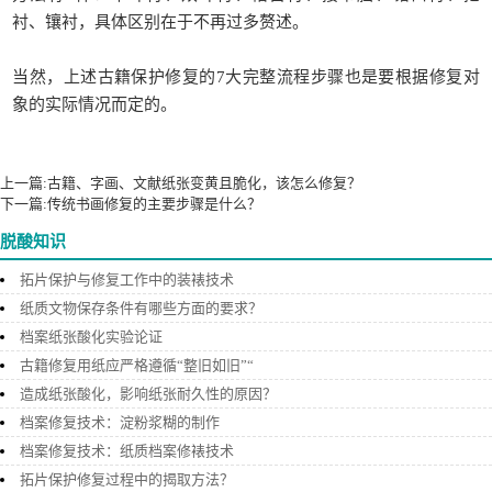
衬、镶衬，具体区别在于不再过多赘述。
当然，上述古籍保护修复的7大完整流程步骤也是要根据修复对
象的实际情况而定的。
以上就是【
】 http://www.rcicn.com/zhishi/f354相关内容，由锐立文保负责整理
发布，如需转载，请带上本站链接。
上一篇:
古籍、字画、文献纸张变黄且脆化，该怎么修复？
下一篇:
传统书画修复的主要步骤是什么？
脱酸知识
拓片保护与修复工作中的装裱技术
纸质文物保存条件有哪些方面的要求？
档案纸张酸化实验论证
古籍修复用纸应严格遵循“整旧如旧”“
造成纸张酸化，影响纸张耐久性的原因？
档案修复技术：淀粉浆糊的制作
档案修复技术：纸质档案修裱技术
拓片保护修复过程中的揭取方法？