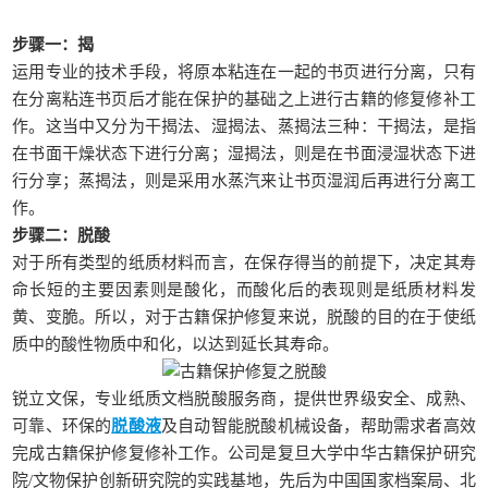
步骤一：揭
运用专业的技术手段，将原本粘连在一起的书页进行分离，只有
在分离粘连书页后才能在保护的基础之上进行古籍的修复修补工
作。这当中又分为干揭法、湿揭法、蒸揭法三种：干揭法，是指
在书面干燥状态下进行分离；湿揭法，则是在书面浸湿状态下进
行分享；蒸揭法，则是采用水蒸汽来让书页湿润后再进行分离工
作。
步骤二：脱酸
对于所有类型的纸质材料而言，在保存得当的前提下，决定其寿
命长短的主要因素则是酸化，而酸化后的表现则是纸质材料发
黄、变脆。所以，对于古籍保护修复来说，脱酸的目的在于使纸
质中的酸性物质中和化，以达到延长其寿命。
锐立文保，专业纸质文档脱酸服务商，提供世界级安全、成熟、
可靠、环保的
脱酸液
及自动智能脱酸机械设备，帮助需求者高效
完成古籍保护修复修补工作。公司是复旦大学中华古籍保护研究
院/文物保护创新研究院的实践基地，先后为中国国家档案局、北