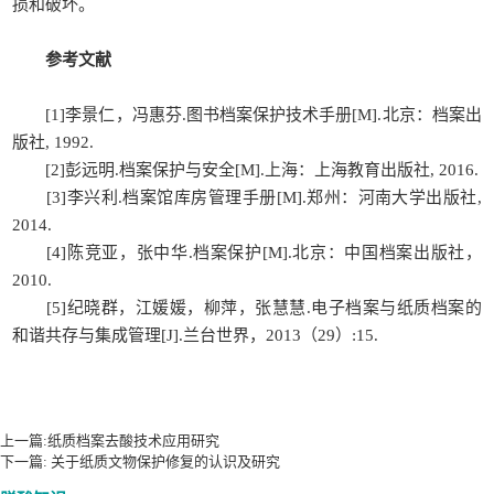
损和破坏。
参考文献
[1]李景仁，冯惠芬.图书档案保护技术手册[M].北京：档案出
版社, 1992.
[2]彭远明.档案保护与安全[M].上海：上海教育出版社, 2016.
[3]李兴利.档案馆库房管理手册[M].郑州：河南大学出版社,
2014.
[4]陈竞亚，张中华.档案保护[M].北京：中国档案出版社，
2010.
[5]纪晓群，江媛媛，柳萍，张慧慧.电子档案与纸质档案的
和谐共存与集成管理[J].兰台世界，2013（29）:15.
以上就是【
】 http://www.rcicn.com/zhishi/f245相关内容，由锐立文保负责整理
发布，如需转载，请带上本站链接。
上一篇:
纸质档案去酸技术应用研究
下一篇:
关于纸质文物保护修复的认识及研究