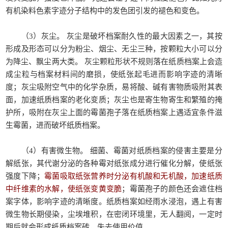
有机染料色素字迹分子结构中的发色团引发的褪色和变色。
（3）灰尘。 灰尘是破坏档案耐久性的最大因素之一，其按
形成及形态可以分为粉尘、烟尘、无尘三种，按颗粒大小可以分
为降尘、飘尘两大类。 灰尘颗粒形状不规则落在纸质档案上会造
成尘粒与档案材料间的磨损，使纸张起毛进而影响字迹的清晰
度；灰尘吸附空气中的化学杂质，易将酸、碱有害物质吸附其表
面，加速纸质档案的老化变质；灰尘也是寄生物寄生和繁殖的掩
护所，吸附在灰尘上面的霉菌孢子落在纸质档案上遇适宜条件滋
生霉菌，进而破坏纸质档案。
（4）有害微生物。 细菌、霉菌对纸质档案的侵害主要是分
解纸张，其代谢分泌的各种霉对纸张成分进行催化分解，使纸张
强度下降；
霉菌吸取纸张营养时分泌有机酸和无机酸，加速纸质
中纤维素的水解，使纸张变黄变脆
；霉菌孢子的颜色还会遮住档
案字体，影响字迹的清晰度。纸质档案如经雨水浸泡，遇上有害
微生物长期侵染，尘埃堆积，在密闭环境里，无人翻阅，一定时
期后就会形成纸质档案砖，失去使用价值。