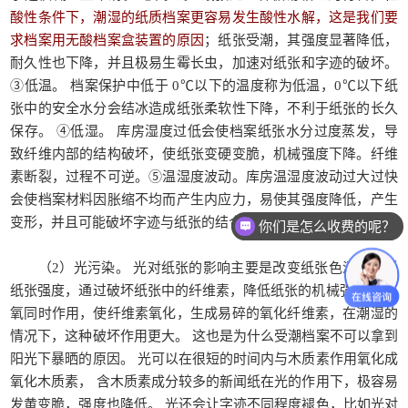
酸性条件下，潮湿的纸质档案更容易发生酸性水解，这是我们要
求档案用无酸档案盒装置的原因
；纸张受潮，其强度显著降低，
耐久性也下降，并且极易生霉长虫，加速对纸张和字迹的破坏。
③低温。 档案保护中低于 0℃以下的温度称为低温，0℃以下纸
张中的安全水分会结冰造成纸张柔软性下降，不利于纸张的长久
保存。 ④低湿。 库房湿度过低会使档案纸张水分过度蒸发，导
致纤维内部的结构破坏，使纸张变硬变脆，机械强度下降。纤维
素断裂，过程不可逆。⑤温湿度波动。库房温湿度波动过大过快
你们是怎么收费的呢？
会使档案材料因胀缩不均而产生内应力，易使其强度降低，产生
变形，并且可能破坏字迹与纸张的结合。
现在有优惠活动么？
（2）光污染。 光对纸张的影响主要是改变纸张色泽和降低
纸张强度，通过破坏纸张中的纤维素，降低纸张的机械强度。 与
氧同时作用，使纤维素氧化，生成易碎的氧化纤维素，在潮湿的
情况下，这种破坏作用更大。 这也是为什么受潮档案不可以拿到
阳光下暴晒的原因。 光可以在很短的时间内与木质素作用氧化成
氧化木质素， 含木质素成分较多的新闻纸在光的作用下，极容易
发黄变脆，强度也降低。 光还会让字迹不同程度褪色，比如光对