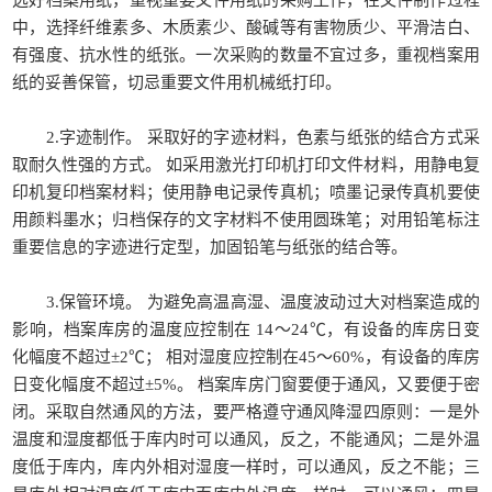
选好档案用纸，重视重要文件用纸的采购工作，在文件制作过程
中，选择纤维素多、木质素少、酸碱等有害物质少、平滑洁白、
有强度、抗水性的纸张。一次采购的数量不宜过多，重视档案用
纸的妥善保管，切忌重要文件用机械纸打印。
2.字迹制作。 采取好的字迹材料，色素与纸张的结合方式采
取耐久性强的方式。 如采用激光打印机打印文件材料，用静电复
印机复印档案材料；使用静电记录传真机；喷墨记录传真机要使
用颜料墨水；归档保存的文字材料不使用圆珠笔；对用铅笔标注
重要信息的字迹进行定型，加固铅笔与纸张的结合等。
3.保管环境。 为避免高温高湿、温度波动过大对档案造成的
影响，档案库房的温度应控制在 14～24℃，有设备的库房日变
化幅度不超过±2℃； 相对湿度应控制在45～60%，有设备的库房
日变化幅度不超过±5%。 档案库房门窗要便于通风，又要便于密
闭。采取自然通风的方法，要严格遵守通风降湿四原则：一是外
温度和湿度都低于库内时可以通风，反之，不能通风；二是外温
度低于库内，库内外相对湿度一样时，可以通风，反之不能；三