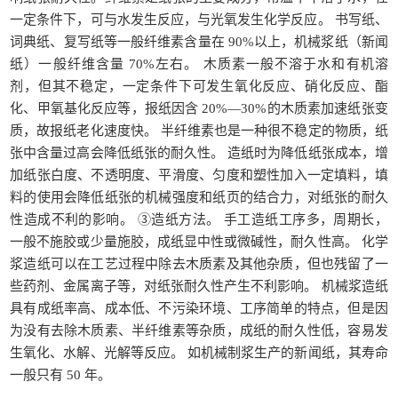
一定条件下，可与水发生反应，与光氧发生化学反应。 书写纸、
词典纸、复写纸等一般纤维素含量在 90%以上，机械浆纸（新闻
纸）一般纤维含量 70%左右。 木质素一般不溶于水和有机溶
剂，但其不稳定，一定条件下可发生氧化反应、硝化反应、酯
化、甲氧基化反应等，报纸因含 20%—30%的木质素加速纸张变
质，故报纸老化速度快。 半纤维素也是一种很不稳定的物质，纸
张中含量过高会降低纸张的耐久性。 造纸时为降低纸张成本，增
加纸张白度、不透明度、平滑度、匀度和塑性加入一定填料，填
料的使用会降低纸张的机械强度和纸页的结合力，对纸张的耐久
性造成不利的影响。 ③造纸方法。 手工造纸工序多，周期长，
一般不施胶或少量施胶，成纸显中性或微碱性，耐久性高。 化学
浆造纸可以在工艺过程中除去木质素及其他杂质，但也残留了一
些药剂、金属离子等，对纸张耐久性产生不利影响。 机械浆造纸
具有成纸率高、成本低、不污染环境、工序简单的特点，但是因
为没有去除木质素、半纤维素等杂质，成纸的耐久性低，容易发
生氧化、水解、光解等反应。 如机械制浆生产的新闻纸，其寿命
一般只有 50 年。