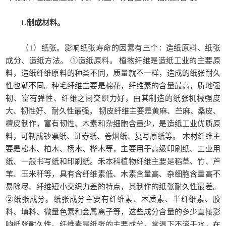
1.制成材料。
（1）纸张。影响纸张寿命的因素有三个：造纸原料、纸张
成分、造纸方法。 ①造纸原料。 植物纤维是造纸工业的主要原
料，造纸纤维原料的种类不同，质量就不一样，造成的纸张耐久
性也就不同。种毛纤维主要是棉花，纤维素的含量最高，质地强
韧、富有弹性、纤维之间交织力好，由其制造的纸张机械强度
大、韧性好、耐久性最强。 韧皮纤维主要是黄麻、苎麻、桑皮、
檀皮制作，富有韧性、木素和杂细胞含量少，是造纸工业优质原
料，可制成钞票纸、证券纸、卷烟纸、复写原纸等。 木材纤维主
要是松木、柏木、杨木、桦木等，主要用于高级印刷纸、工业用
纸、一般书写纸和印刷纸。禾本科植物纤维主要是稻草、竹、芦
苇、玉米秆等，具有含纤维素低、木素含量高、杂细胞含量高不
易除尽、纤维短小交织力差的特点，其制作的纸张耐久性最差。
②纸张成分。纸张成分主要有纤维素、木质素、半纤维素、胶
料、填料、微量色素和金属离子等，这些成分含量的多少直接影
响纸张耐久性。纤维素是纸张的主要成分，常温下不溶于水，在