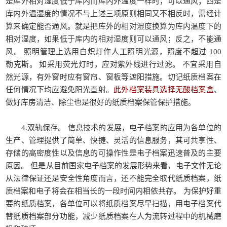
是库外相对湿度低于库内而库内外温度一样时，可以通风；四是
库内外温湿度的情况不与上述三项原则相同又不相反时，需经计
算来确定能否通风。就是把库外的相对湿度换算为库内温度下的
相对湿度，如果低于库内的相对湿度则可以通风；反之，不能通
风。 照明管理上选用白炽灯作人工照明光源，照度不超过 100
勒克斯。 如采用荧光灯时，应对紫外线进行过滤。 不宜采用自
然光源，有外窗时应有窗帘、窗板等遮阳措施。切记纸质档案在
任何情况下均应避免阳光直射。
此外档案装具选择无酸档案盒
、
做好库房清洁、除尘也是很好的纸质档案保管保护措施。
4.双轨保存。 信息技术的发展，电子档案的应用为各单位的
生产、管理提供了简单、快捷、灵活的信息服务，其可共享性、
存储的高密度性以及信息的可操作性是电子档案迅速普及的主要
原因。 但是从目前国家电子档案的发展形势来看，电子文件无论
从法律保证还是安全性角度而言，还不能完全取代纸质档案，纸
质档案和电子将会在相当长的一段时间内相依共存。 为保护好重
要的纸质档案，各单位可以将纸质档案尽早扫描，用电子档案代
替纸质档案部分功能，减少纸质档案在人为流转过程中的机械磨