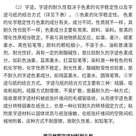
（2）字迹。字迹的耐久性取决于色素的化学稳定性以及字
迹与纸的结合方式（详见下表）。 ①色素的化学稳定性。 色素
的化学稳定性与色素的成分有关，成分不同，性质就不一样，其
耐久性也就不一样；色素成分主要有炭黑、颜料、染料。炭黑的
理化性质相当稳定，不易与其他物质起反应，如墨、墨汁、碳素
墨水、黑色铅笔等；颜料的颗粒细小，不溶于水、油和普通溶
剂，耐光性好，具有一定的耐酸碱性，是比较耐久的字迹色素成
分，如彩色油墨、蓝黑墨水、红蓝铅笔等；染料是一种有色的有
机化学物，化学性质不稳定，耐光性差，酸碱耐受性也较差，是
不耐久的字迹色素成分，如纯蓝墨水、红墨水、圆珠笔等。②字
迹与纸的结合方式。 字迹与纸的结合方式主要有三种：结膜、吸
收和粘附。结膜方式耐摩擦、不易扩散，是最耐久的一种方式；
吸收是将字迹材料被纸张纤维间的毛细管吸收，从而使字迹色素
成分转移固着在纸张上，也是一种比较耐久的转移固定方式；粘
附是字迹材料以固体状态与纸张接触，在纸张纤维间的空隙间机
械地附着，这种方式不耐摩擦，故耐久性差，如铅笔字。