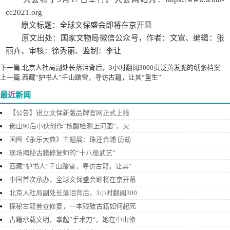
cc2021.org
原文标题：全球文保盛会即将在京开幕
原文出处：国家文物局微信公众号，作者：文宣、编辑：张
丽卉、审核：徐秀丽、监制：李让
下一篇:
北京人社局副处长落泪背后，3小时翻阅3000页泛黄发脆的纸张档案
上一篇:
西藏“护书人”千山踏雪，寻访古籍，让其“重生”
最近新闻
【公告】锐立文保新版品牌官网正式上线
佛山90后小伙创作“核酸检测上河图”，火
国图《永乐大典》主题展：珠还合浦 历劫
现场揭秘古籍修复师的“十八般武艺”
西藏“护书人”千山踏雪，寻访古籍，让其“
中国首次承办，全球文保盛会即将在京开幕
北京人社局副处长落泪背后，3小时翻阅300
探秘古籍普查修复，一本残破古籍如何起死
古籍承载文明，拿起”手术刀“，她在中山修