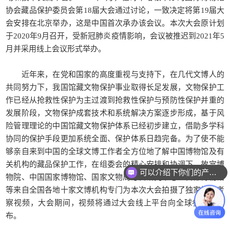
协会藏品保护委员会第18届大会通过讨论，一致决定将第19届大
会安排在北京举办，这是中国首次承办该会议。本次大会原计划
于2020年9月召开，受新冠肺炎疫情影响，会议被推迟到2021年5
月并采用线上会议形式举办。
近年来，在党和国家的高度重视与支持下，在几代文博人的
共同努力下，我国馆藏文物保护事业取得长足发展，文物保护工
作已经从抢救性保护为主过渡到抢救性保护与预防性保护并重的
发展阶段，文物保护成套技术和系统解决方案逐步形成，基于风
险管理理论的中国馆藏文物保护体系已经初步建立，借助多学科
协同的保护手段更加系统全面、保护体系日趋完备。为了使不能
够亲自来到中国的全球文博工作者全方位地了解中国博物馆及有
关机构的藏品保护工作，在组委会的精心安排和协调下，故宫博
可以介绍下你们的产品么？
物院、中国国家博物馆、国家文物局考古研究中心、首都博物馆
等来自全国各地十家文博机构专门为本次大会拍摄了独家技术考
察视频，大会期间，视频将通过大会线上平台向全球参会者发
布。