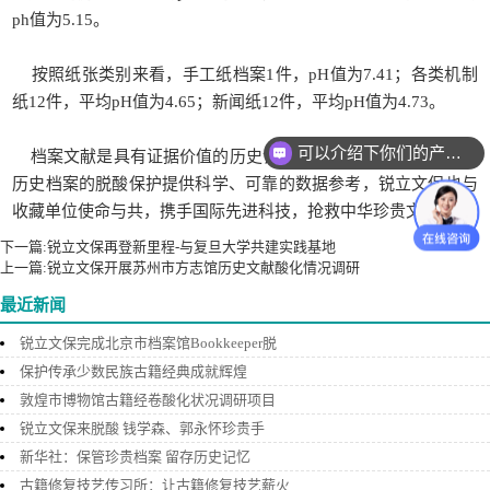
ph值为5.15。
按照纸张类别来看，手工纸档案1件，pH值为7.41；各类机制
纸12件，平均pH值为4.65；新闻纸12件，平均pH值为4.73。
可以介绍下你们的产品么？
档案文献是具有证据价值的历史记录，酸化情况调研将为今后
历史档案的脱酸保护提供科学、可靠的数据参考，锐立文保也与
收藏单位使命与共，携手国际先进科技，抢救中华珍贵文献。
下一篇:
锐立文保再登新里程-与复旦大学共建实践基地
上一篇:
锐立文保开展苏州市方志馆历史文献酸化情况调研
最近新闻
锐立文保完成北京市档案馆Bookkeeper脱
保护传承少数民族古籍经典成就辉煌
敦煌市博物馆古籍经卷酸化状况调研项目
锐立文保来脱酸 钱学森、郭永怀珍贵手
新华社：保管珍贵档案 留存历史记忆
古籍修复技艺传习所：让古籍修复技艺薪火